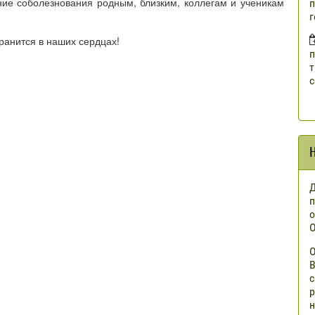
ие соболезнования родным, близким, коллегам и ученикам
п
г
ранится в наших сердцах!
п
т
с
Д
п
о
О
О
В
с
р
н