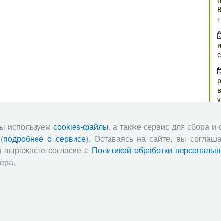
п
В
т
и
с
р
в
у
н
г
мы используем
cookies-файлы
, а также сервис для сбора и
(
подробнее о сервисе
). Оставаясь на сайте, вы соглаша
о
и выражаете согласие с
Политикой обработки персональн
з
ера.
п
о
ч