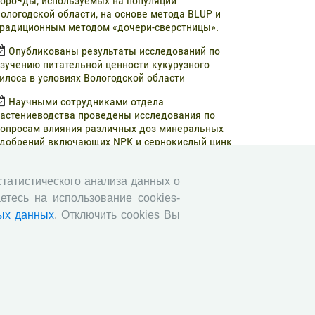
оро¬ды, используемых на популяции
ологодской области, на основе метода BLUP и
радиционным методом «дочери-сверстницы».
Опубликованы результаты исследований по
зучению питательной ценности кукурузного
илоса в условиях Вологодской области
Научными сотрудниками отдела
астениеводства проведены исследования по
опросам влияния различных доз минеральных
добрений включающих NРК и сернокислый цинк
а урожайность и кормовую ценность различных
ибридов кукурузы.
 статистического анализа данных о
В журнале «Молочнохозяйственный вестник»
етесь на использование cookies-
публикованы результаты сравнительной оценки
ых данных
. Отключить cookies Вы
ерносенажа в Вологодской области
Научными сотрудниками СЗНИИМЛПХ
роведены исследования по изучению состояния
бмена веществ высокопродуктивных коров
ерно-пестрой породы в зависимости от сезона
Все сообщения »