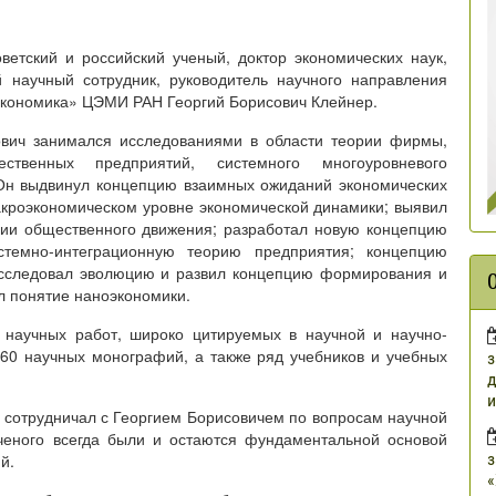
етский и российский ученый, доктор экономических наук,
й научный сотрудник, руководитель научного направления
экономика» ЦЭМИ РАН Георгий Борисович Клейнер.
ович занимался исследованиями в области теории фирмы,
ественных предприятий, системного многоуровневого
 Он выдвинул концепцию взаимных ожиданий экономических
макроэкономическом уровне экономической динамики; выявил
ии общественного движения; разработал новую концепцию
стемно-интеграционную теорию предприятия; концепцию
 исследовал эволюцию и развил концепцию формирования и
л понятие наноэкономики.
 научных работ, широко цитируемых в научной и научно-
 60 научных монографий, а также ряд учебников и учебных
з
д
и
 сотрудничал с Георгием Борисовичем по вопросам научной
ученого всегда были и остаются фундаментальной основой
з
й.
«