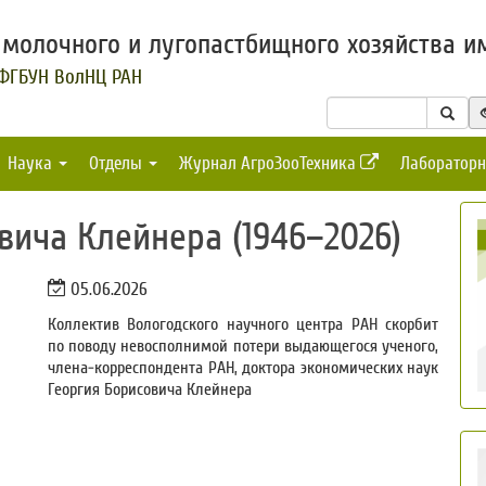
молочного и лугопастбищного хозяйства им
 ФГБУН ВолНЦ РАН
Наука
Отделы
Журнал АгроЗооТехника
Лабораторн
ича Клейнера (1946–2026)
05.06.2026
Коллектив Вологодского научного центра РАН скорбит
по поводу невосполнимой потери выдающегося ученого,
члена-корреспондента РАН, доктора экономических наук
Георгия Борисовича Клейнера