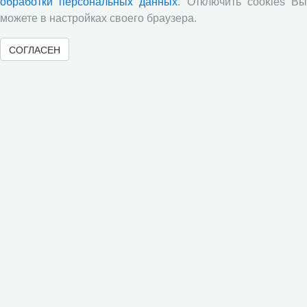
обработки персональных данных
. Отключить cookies В
популяции Вологодской области, на основе метода BLUP и
можете в настройках своего браузера.
традиционным методом «дочери-сверстницы».
СОГЛАСЕН
Опубликованы результаты исследований по изучению
питательной ценности кукурузного силоса в условиях
Вологодской области
Научными сотрудниками отдела растениеводства
проведены исследования по вопросам влияния различных
доз минеральных удобрений включающих NРК и
сернокислый цинк на урожайность и кормовую ценность
различных гибридов кукурузы.
В журнале «Молочнохозяйственный вестник»
опубликованы результаты сравнительной оценки
зерносенажа в Вологодской области
Научными сотрудниками СЗНИИМЛПХ проведены
исследования по изучению состояния обмена веществ
высокопродуктивных коров черно-пестрой породы в
зависимости от сезона
Все сообщения »