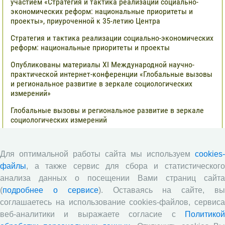
участием «Стратегия и тактика реализации социально-
экономических реформ: национальные приоритеты и
проекты», приуроченной к 35-летию Центра
Стратегия и тактика реализации социально-экономических
реформ: национальные приоритеты и проекты
Опубликованы материалы XI Международной научно-
практической интернет-конференции «Глобальные вызовы
и региональное развитие в зеркале социологических
измерений»
Глобальные вызовы и региональное развитие в зеркале
социологических измерений
Все сообщения »
Для оптимальной работы сайта мы используем
cookies-
файлы
, а также сервис для сбора и статистического
Обзор научных публикаций
анализа данных о посещении Вами страниц сайта
(
подробнее о сервисе
). Оставаясь на сайте, в
Сотрудниками отдела разведения
соглашаетесь на использование cookies-файлов, сервиса
сельскохозяйственных животных СЗНИИМЛПХ проведены
веб-аналитики и выражаете согласие с
Политикой
исследования по оценке племенной ценности быков-
производителей голштинской поро¬ды, используемых на