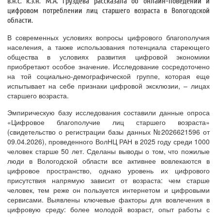
в.н.с. к.э.н. М.А. Груздева рассказала об онлайн-поведении и
цифровом потреблении лиц старшего возраста в Вологодской
области.
В современных условиях вопросы цифрового благополучия
населения, а также использования потенциала стареющего
общества в условиях развития цифровой экономики
приобретают особое значение. Исследование сосредоточено
на той социально-демографической группе, которая еще
испытывает на себе признаки цифровой эксклюзии, – лицах
старшего возраста.
Эмпирическую базу исследования составили данные опроса
«Цифровое благополучие лиц старшего возраста»
(свидетельство о регистрации базы данных №2026621596 от
09.04.2026), проведенного ВолНЦ РАН в 2025 году среди 1000
человек старше 50 лет. Сделаны выводы о том, что пожилые
люди в Вологодской области все активнее вовлекаются в
цифровое пространство, однако уровень их цифрового
присутствия напрямую зависит от возраста: чем старше
человек, тем реже он пользуется интернетом и цифровыми
сервисами. Выявлены ключевые факторы для вовлечения в
цифровую среду: более молодой возраст, опыт работы с