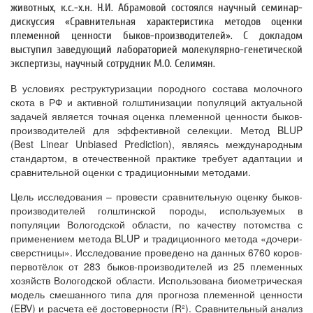
животных, к.с.-х.н. Н.И. Абрамовой состоялся научный семинар-
дискуссия «Сравнительная характеристика методов оценки
племенной ценности быков-производителей». С докладом
выступил заведующий лабораторией молекулярно-генетической
экспертизы, научный сотрудник М.О. Селимян.
В условиях реструктуризации породного состава молочного
скота в РФ и активной голштинизации популяций актуальной
задачей является точная оценка племенной ценности быков-
производителей для эффективной селекции. Метод BLUP
(Best Linear Unbiased Prediction), являясь международным
стандартом, в отечественной практике требует адаптации и
сравнительной оценки с традиционными методами.
Цель исследования – провести сравнительную оценку быков-
производителей голштинской породы, используемых в
популяции Вологодской области, по качеству потомства с
применением метода BLUP и традиционного метода «дочери-
сверстницы». Исследование проведено на данных 6760 коров-
первотёлок от 283 быков-производителей из 25 племенных
хозяйств Вологодской области. Использована биометрическая
модель смешанного типа для прогноза племенной ценности
(EBV) и расчета её достоверности (R²). Сравнительный анализ