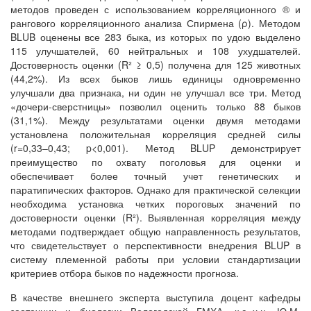
методов проведен с использованием корреляционного ® и
рангового корреляционного анализа Спирмена (ρ). Методом
BLUB оценены все 283 быка, из которых по удою выделено
115 улучшателей, 60 нейтральных и 108 ухудшателей.
Достоверность оценки (R² ≥ 0,5) получена для 125 животных
(44,2%). Из всех быков лишь единицы одновременно
улучшали два признака, ни один не улучшал все три. Метод
«дочери-сверстницы» позволил оценить только 88 быков
(31,1%). Между результатами оценки двумя методами
установлена положительная корреляция средней силы
(r=0,33–0,43; p<0,001). Метод BLUP демонстрирует
преимущество по охвату поголовья для оценки и
обеспечивает более точный учет генетических и
паратипических факторов. Однако для практической селекции
необходима установка четких пороговых значений по
достоверности оценки (R²). Выявленная корреляция между
методами подтверждает общую направленность результатов,
что свидетельствует о перспективности внедрения BLUP в
систему племенной работы при условии стандартизации
критериев отбора быков по надежности прогноза.
В качестве внешнего эксперта выступила доцент кафедры
зоотехнии и биологии Вологодской ГМХА, к.с.-х.н. Ю.М.