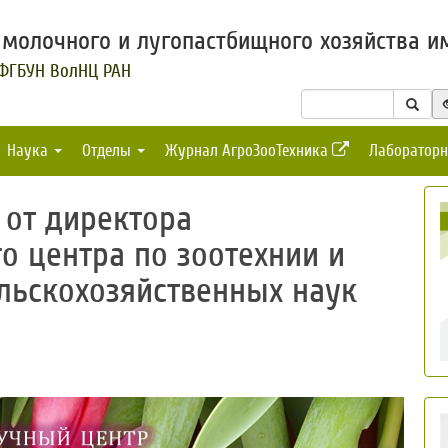
молочного и лугопастбищного хозяйства им
 ФГБУН ВолНЦ РАН
Наука
Отделы
Журнал АгроЗооТехника
Лабораторн
 от директора
о центра по зоотехнии и
льскохозяйственных наук