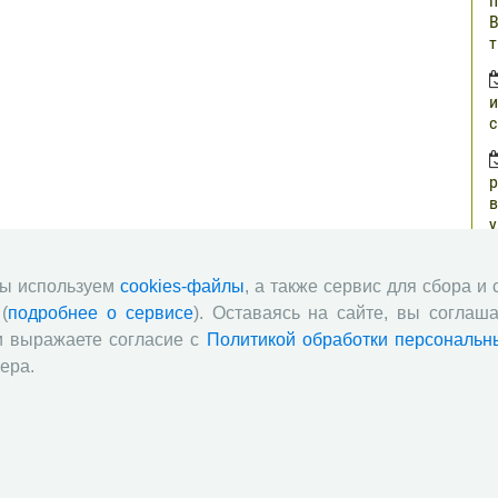
п
В
т
и
с
р
в
у
н
г
мы используем
cookies-файлы
, а также сервис для сбора и
(
подробнее о сервисе
). Оставаясь на сайте, вы соглаша
о
и выражаете согласие с
Политикой обработки персональн
з
ера.
п
о
ч