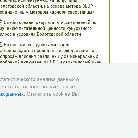
оро¬ды, используемых на популяции
ологодской области, на основе метода BLUP и
радиционным методом «дочери-сверстницы».
Опубликованы результаты исследований по
зучению питательной ценности кукурузного
илоса в условиях Вологодской области
Научными сотрудниками отдела
астениеводства проведены исследования по
опросам влияния различных доз минеральных
добрений включающих NРК и сернокислый цинк
а урожайность и кормовую ценность различных
ибридов кукурузы.
 статистического анализа данных о
В журнале «Молочнохозяйственный вестник»
етесь на использование cookies-
публикованы результаты сравнительной оценки
ых данных
. Отключить cookies Вы
ерносенажа в Вологодской области
Научными сотрудниками СЗНИИМЛПХ
роведены исследования по изучению состояния
бмена веществ высокопродуктивных коров
ерно-пестрой породы в зависимости от сезона
Все сообщения »