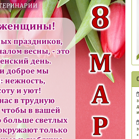
з
д
и
з
«