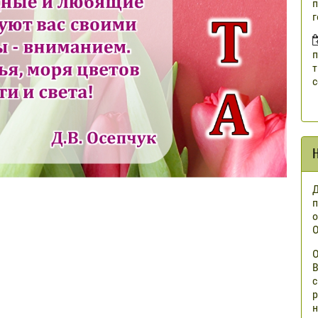
п
г
п
т
с
Д
п
о
О
О
В
с
р
н