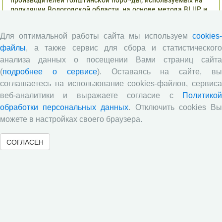
популяции Вологодской области, на основе метода BLUP и
традиционным методом «дочери-сверстницы».
Опубликованы результаты исследований по изучению
Для оптимальной работы сайта мы используем
cookies-
питательной ценности кукурузного силоса в условиях
файлы
, а также сервис для сбора и статистического
Вологодской области
анализа данных о посещении Вами страниц сайта
Научными сотрудниками отдела растениеводства
(
подробнее о сервисе
). Оставаясь на сайте, в
проведены исследования по вопросам влияния различных
соглашаетесь на использование cookies-файлов, сервиса
доз минеральных удобрений включающих NРК и
веб-аналитики и выражаете согласие с
Политикой
сернокислый цинк на урожайность и кормовую ценность
обработки персональных данных
. Отключить cookies В
различных гибридов кукурузы.
можете в настройках своего браузера.
В журнале «Молочнохозяйственный вестник»
опубликованы результаты сравнительной оценки
СОГЛАСЕН
зерносенажа в Вологодской области
Научными сотрудниками СЗНИИМЛПХ проведены
исследования по изучению состояния обмена веществ
высокопродуктивных коров черно-пестрой породы в
зависимости от сезона
Все сообщения »