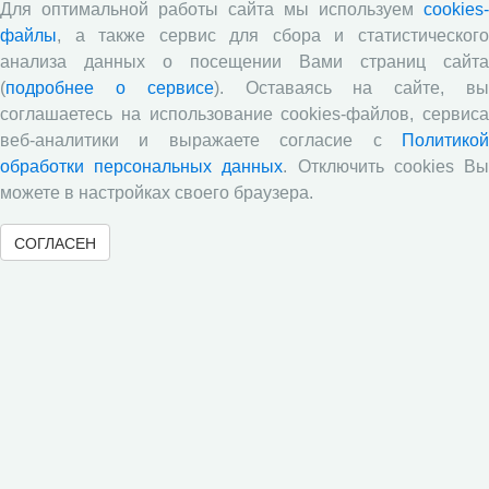
питательной ценности кукурузного силоса в условиях
Для оптимальной работы сайта мы используем
cookies-
Вологодской области
файлы
, а также сервис для сбора и статистического
анализа данных о посещении Вами страниц сайта
Научными сотрудниками отдела растениеводства
проведены исследования по вопросам влияния различных
(
подробнее о сервисе
). Оставаясь на сайте, в
доз минеральных удобрений включающих NРК и
соглашаетесь на использование cookies-файлов, сервиса
сернокислый цинк на урожайность и кормовую ценность
веб-аналитики и выражаете согласие с
Политикой
различных гибридов кукурузы.
обработки персональных данных
. Отключить cookies В
В журнале «Молочнохозяйственный вестник»
можете в настройках своего браузера.
опубликованы результаты сравнительной оценки
зерносенажа в Вологодской области
СОГЛАСЕН
Научными сотрудниками СЗНИИМЛПХ проведены
исследования по изучению состояния обмена веществ
высокопродуктивных коров черно-пестрой породы в
зависимости от сезона
Все сообщения »
Статистика посещений
09.08.2026
08.2026
с 01.01.2026