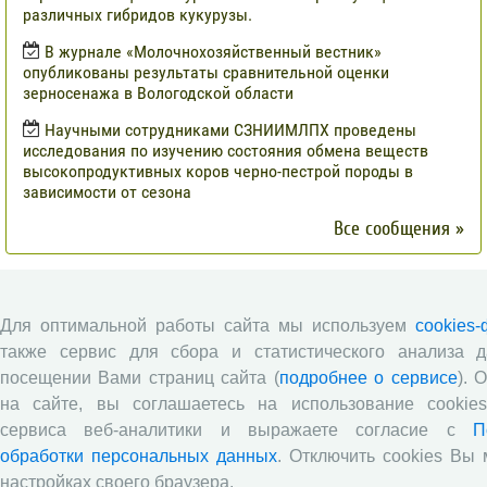
различных гибридов кукурузы.
В журнале «Молочнохозяйственный вестник»
опубликованы результаты сравнительной оценки
зерносенажа в Вологодской области
Научными сотрудниками СЗНИИМЛПХ проведены
исследования по изучению состояния обмена веществ
высокопродуктивных коров черно-пестрой породы в
зависимости от сезона
Все сообщения »
Статистика посещений
Для оптимальной работы сайта мы используем
cookies
06.08.2026
08.2026
с 01.01.2026
также сервис для сбора и статистического анализа 
Просмотры
посещении Вами страниц сайта (
подробнее о сервисе
). 
Посетители
на сайте, вы соглашаетесь на использование cookies
* - в среднем в день за текущий месяц
сервиса веб-аналитики и выражаете согласие с
П
обработки персональных данных
. Отключить cookies Вы 
настройках своего браузера.