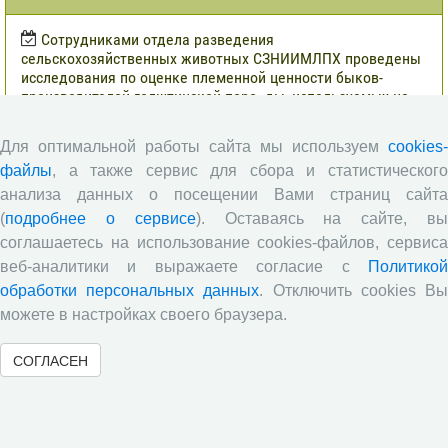
Сотрудниками отдела разведения
сельскохозяйственных животных СЗНИИМЛПХ проведены
исследования по оценке племенной ценности быков-
производителей голштинской поро¬ды, используемых на
популяции Вологодской области, на основе метода BLUP и
традиционным методом «дочери-сверстницы».
Для оптимальной работы сайта мы используем
cookies-
Опубликованы результаты исследований по изучению
файлы
, а также сервис для сбора и статистического
питательной ценности кукурузного силоса в условиях
анализа данных о посещении Вами страниц сайта
Вологодской области
(
подробнее о сервисе
). Оставаясь на сайте, в
Научными сотрудниками отдела растениеводства
соглашаетесь на использование cookies-файлов, сервиса
проведены исследования по вопросам влияния различных
веб-аналитики и выражаете согласие с
Политикой
доз минеральных удобрений включающих NРК и
обработки персональных данных
. Отключить cookies В
сернокислый цинк на урожайность и кормовую ценность
можете в настройках своего браузера.
различных гибридов кукурузы.
В журнале «Молочнохозяйственный вестник»
СОГЛАСЕН
опубликованы результаты сравнительной оценки
зерносенажа в Вологодской области
Научными сотрудниками СЗНИИМЛПХ проведены
исследования по изучению состояния обмена веществ