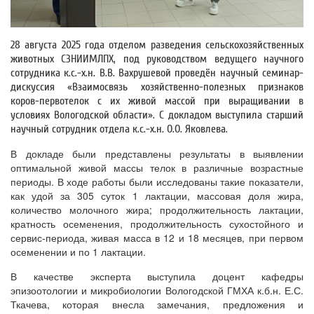
28 августа 2025 года отделом разведения сельскохозяйственных
животных СЗНИИМЛПХ, под руководством ведущего научного
сотрудника к.с.-х.н. В.В.
Вахрушевой проведён научный семинар-
дискуссия «Взаимосвязь хозяйственно-полезных признаков
коров-первотелок с их живой массой при выращивании в
условиях Вологодской области». С докладом выступила старший
научный сотрудник отдела к.с.-х.н. О.О. Яковлева.
В докладе были представлены результаты в выявлении
оптимальной живой массы телок в различные возрастные
периоды.
В ходе работы были исследованы такие показатели,
как удой за 305 суток 1 лактации, массовая доля жира,
количество молочного жира; продолжительность лактации,
кратность осеменения, продолжительность сухостойного и
сервис-периода, живая масса в 12 и 18 месяцев, при первом
осеменении и по 1 лактации.
В качестве эксперта выступила доцент кафедры
эпизоотологии и микробиологии Вологодской ГМХА к.б.н. Е.С.
Ткачева, которая внесла замечания, предложения и