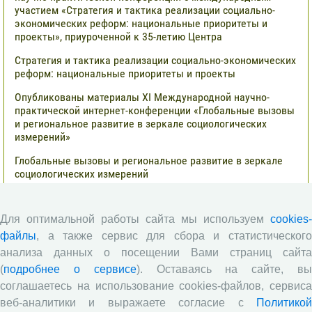
участием «Стратегия и тактика реализации социально-
экономических реформ: национальные приоритеты и
проекты», приуроченной к 35-летию Центра
Стратегия и тактика реализации социально-экономических
реформ: национальные приоритеты и проекты
Опубликованы материалы XI Международной научно-
практической интернет-конференции «Глобальные вызовы
и региональное развитие в зеркале социологических
измерений»
Глобальные вызовы и региональное развитие в зеркале
социологических измерений
Все сообщения »
Для оптимальной работы сайта мы используем
cookies-
файлы
, а также сервис для сбора и статистического
Обзор научных публикаций
анализа данных о посещении Вами страниц сайта
(
подробнее о сервисе
). Оставаясь на сайте, в
Сотрудниками отдела разведения
соглашаетесь на использование cookies-файлов, сервиса
сельскохозяйственных животных СЗНИИМЛПХ проведены
веб-аналитики и выражаете согласие с
Политикой
исследования по оценке племенной ценности быков-