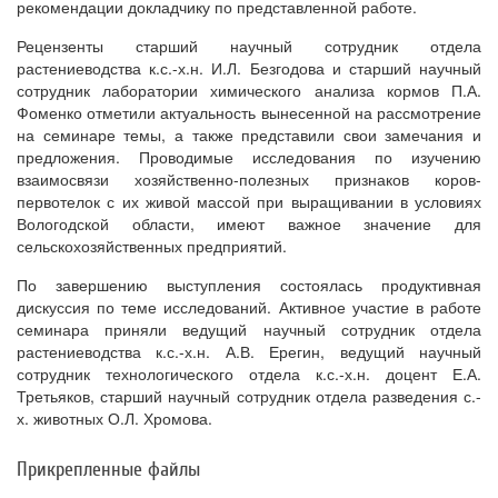
рекомендации докладчику по представленной работе.
Рецензенты старший научный сотрудник отдела
растениеводства к.с.-х.н. И.Л. Безгодова и старший научный
сотрудник лаборатории химического анализа кормов П.А.
Фоменко отметили актуальность вынесенной на рассмотрение
на семинаре темы, а также представили свои замечания и
предложения. Проводимые исследования по изучению
взаимосвязи хозяйственно-полезных признаков коров-
первотелок с их живой массой при выращивании в условиях
Вологодской области, имеют важное значение для
сельскохозяйственных предприятий.
По завершению выступления состоялась продуктивная
дискуссия по теме исследований. Активное участие в работе
семинара приняли ведущий научный сотрудник отдела
растениеводства к.с.-х.н. А.В. Ерегин, ведущий научный
сотрудник технологического отдела к.с.-х.н. доцент Е.А.
Третьяков, старший научный сотрудник отдела разведения с.-
х. животных О.Л. Хромова.
Прикрепленные файлы