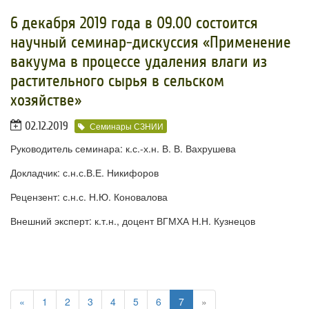
6 декабря 2019 года в 09.00 состоится
научный семинар-дискуссия «Применение
вакуума в процессе удаления влаги из
растительного сырья в сельском
хозяйстве»
02.12.2019
Семинары СЗНИИ
Руководитель семинара: к.с.-х.н. В. В. Вахрушева
Докладчик: с.н.с.В.Е. Никифоров
Рецензент: с.н.с. Н.Ю. Коновалова
Внешний эксперт: к.т.н., доцент ВГМХА Н.Н. Кузнецов
«
1
2
3
4
5
6
7
»