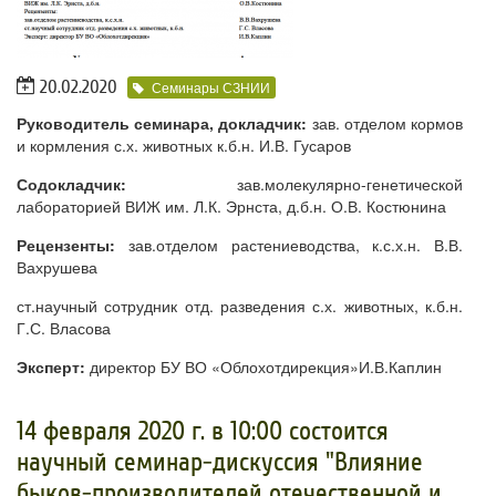
20.02.2020
Семинары СЗНИИ
Руководитель семинара, докладчик:
зав. отделом кормов
и кормления с.х. животных к.б.н. И.В. Гусаров
Содокладчик:
зав.молекулярно-генетической
лабораторией ВИЖ им. Л.К. Эрнста, д.б.н. О.В. Костюнина
Рецензенты:
зав.отделом растениеводства, к.с.х.н. В.В.
Вахрушева
ст.научный сотрудник отд. разведения с.х. животных, к.б.н.
Г.С. Власова
Эксперт:
директор БУ ВО «Облохотдирекция»И.В.Каплин
14 февраля 2020 г. в 10:00 состоится
научный семинар-дискуссия "Влияние
быков-производителей отечественной и