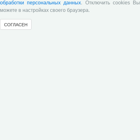
обработки персональных данных
. Отключить cookies В
можете в настройках своего браузера.
СОГЛАСЕН
Объявления
​26 июня 2026 г. в СЗНИИМЛПХ состоится заседание
исследовательского семинара-дискуссии «Современное
состояние и пути изучения обменных процессов у
молочных коров»
21 мая 2026 года в 13.10 часов состоится заседание
научного семинара-дискуссии «Характеристика
воспроизводительных и продуктивных признаков новой
популяции голштинской породы»
19 мая 2026 года состоится научно-производственный
семинар «Современные тренды лечения заболеваний
сельскохозяйственных животных»